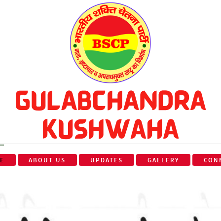
E
ABOUT US
UPDATES
GALLERY
CON